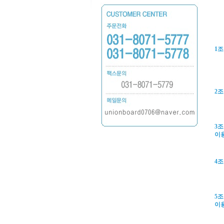
1조
2
3
이
4
5
이