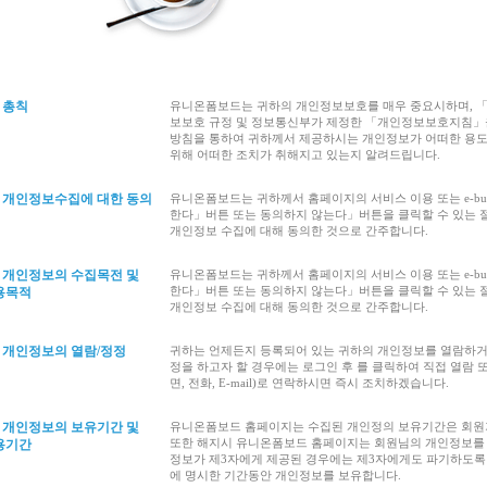
 총칙
유니온폼보드는 귀하의 개인정보보호를 매우 중요시하며,
보보호 규정 및 정보통신부가 제정한 「개인정보보호지침」
방침을 통하여 귀하께서 제공하시는 개인정보가 어떠한 용
위해 어떠한 조치가 취해지고 있는지 알려드립니다.
조 개인정보수집에 대한 동의
유니온폼보드는 귀하께서 홈페이지의 서비스 이용 또는 e-bus
한다」버튼 또는 동의하지 않는다」버튼을 클릭할 수 있는 
개인정보 수집에 대해 동의한 것으로 간주합니다.
조 개인정보의 수집목전 및
유니온폼보드는 귀하께서 홈페이지의 서비스 이용 또는 e-bus
한다」버튼 또는 동의하지 않는다」버튼을 클릭할 수 있는 
용목적
개인정보 수집에 대해 동의한 것으로 간주합니다.
조 개인정보의 열람/정정
귀하는 언제든지 등록되어 있는 귀하의 개인정보를 열람하거나
정을 하고자 할 경우에는 로그인 후 를 클릭하여 직접 열람
면, 전화, E-mail)로 연락하시면 즉시 조치하겠습니다.
조 개인정보의 보유기간 및
유니온폼보드 홈페이지는 수집된 개인정의 보유기간은 회원가
또한 해지시 유니온폼보드 홈페이지는 회원님의 개인정보를 
용기간
정보가 제3자에게 제공된 경우에는 제3자에게도 파기하도록 
에 명시한 기간동안 개인정보를 보유합니다.